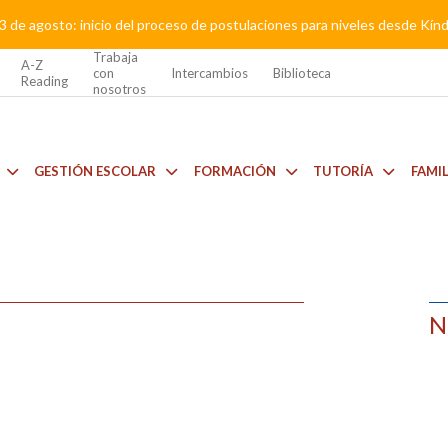
3 de agosto: inicio del proceso de postulaciones para niveles desde Kí
Trabaja
A-Z
con
Intercambios
Biblioteca
Reading
nosotros
GESTIÓN ESCOLAR
FORMACIÓN
TUTORÍA
FAMI
N