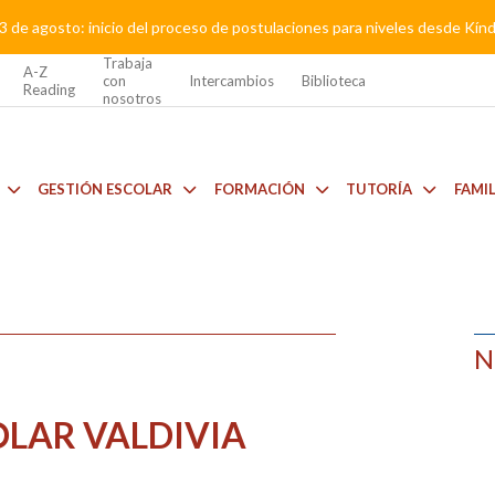
3 de agosto: inicio del proceso de postulaciones para niveles desde Kí
Trabaja
A-Z
con
Intercambios
Biblioteca
Reading
nosotros
GESTIÓN ESCOLAR
FORMACIÓN
TUTORÍA
FAMI
N
OLAR VALDIVIA