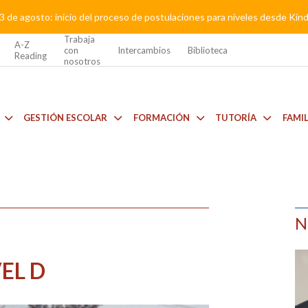
3 de agosto: inicio del proceso de postulaciones para niveles desde Kí
Trabaja
A-Z
con
Intercambios
Biblioteca
Reading
nosotros
GESTIÓN ESCOLAR
FORMACIÓN
TUTORÍA
FAMI
N
EL D