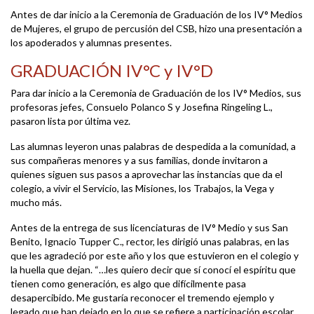
Antes de dar inicio a la Ceremonia de Graduación de los IV° Medios
de Mujeres, el grupo de percusión del CSB, hizo una presentación a
los apoderados y alumnas presentes.
GRADUACIÓN IV°C y IV°D
Para dar inicio a la Ceremonia de Graduación de los IV° Medios, sus
profesoras jefes, Consuelo Polanco S y Josefina Ringeling L.,
pasaron lista por última vez.
Las alumnas leyeron unas palabras de despedida a la comunidad, a
sus compañeras menores y a sus familias, donde invitaron a
quienes siguen sus pasos a aprovechar las instancias que da el
colegio, a vivir el Servicio, las Misiones, los Trabajos, la Vega y
mucho más.
Antes de la entrega de sus licenciaturas de IV° Medio y sus San
Benito, Ignacio Tupper C., rector, les dirigió unas palabras, en las
que les agradeció por este año y los que estuvieron en el colegio y
la huella que dejan. “…les quiero decir que sí conocí el espíritu que
tienen como generación, es algo que difícilmente pasa
desapercibido. Me gustaría reconocer el tremendo ejemplo y
legado que han dejado en lo que se refiere a participación escolar,