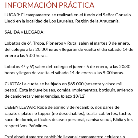
INFORMACIÓN PRÁCTICA
LUGAR: El campamento se realizará en el fundo del Señor Gonzalo
Lledó en la localidad de Los Laureles, Región de la Araucanía.
SALIDA y LLEGADA:
Lobatos de 6°, Tropa, Pioneros y Ruta: salen el martes 3 de enero,
del colegio a las 20:30 horas y llegarán de vuelta el día sábado 14 de
enero a las 9:00 horas.
Lobatos 4° y 5°, salen del colegio el jueves 5 de enero, a las 20:30
horas y llegan de vuelta el sábado 14 de enero a las 9:00 horas.
CUOTA: La cuota se ha fijado en $65.000 (sesenta y cinco mil
pesos). Ésta incluye buses, comida, implementos, botiquín, arriendo
de camioneta y emergencias. (plazo 18/12)
DEBEN LLEVAR: Ropa de abrigo y de recambio, dos pares de
zapatos, platos o tapper (no desechables), toalla, cubiertos, tacho,
saco de dormir, artículos de aseo personal, camisa scout, Biblia y los
respectivos Pañolines.
Está absolutamente prohibido llevar al campamento celulares o