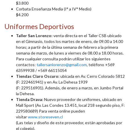
$3.800
Corbata Enseñanza Media (I° a IV° Medio)
$4.200
Uniformes Deportivos
Taller San Lorenzo:
venta directa en el Taller CSB ubicado
en el Gimnasio, todos los martes de enero, de 09.00 a 14.00
horas; a partir de la última semana de febrero a la primera
semana de marzo, de lunes a viernes de 08.00 a 18.00 horas.
Para cualquier consulta podrán utilizar los siguientes
contactos:
tallersanlorenzo@gmail.com
, teléfono +569
63599938 / +569 66115054
Tiendas Claro Oscuro:
ubicada en Av. Cerro Colorado 5812
(F: 222461941) y en Av. La Dehesa 1939
(F: 229516901). Además, de enero a marzo, en Jumbo Portal
la Dehesa.
Tienda Drava:
Nuevo proveedor de uniformes, ubicado en
Mall Sport (Av. Las Condes 13.451, local 218 segundo piso, F:
229580689) Para venta online pueden
visitar
www.storeseven.cl
(Las telas y diseño de este proveedor, están aprobadas por
el colegio).