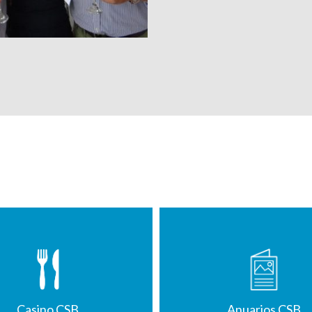
Casino CSB
Anuarios CSB