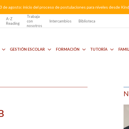
3 de agosto: inicio del proceso de postulaciones para niveles desde Kí
Trabaja
A-Z
con
Intercambios
Biblioteca
Reading
nosotros
GESTIÓN ESCOLAR
FORMACIÓN
TUTORÍA
FAMI
N
B