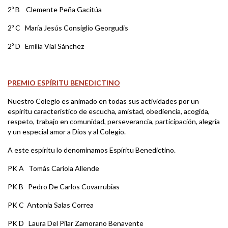
2º B Clemente Peña Gacitúa
2º C María Jesús Consiglio Georgudis
2º D Emilia Vial Sánchez
PREMIO ESPÍRITU BENEDICTINO
Nuestro Colegio es animado en todas sus actividades por un
espíritu característico de escucha, amistad, obediencia, acogida,
respeto, trabajo en comunidad, perseverancia, participación, alegría
y un especial amor a Dios y al Colegio.
A este espíritu lo denominamos Espíritu Benedictino.
PK A Tomás Cariola Allende
PK B Pedro De Carlos Covarrubias
PK C Antonia Salas Correa
PK D Laura Del Pilar Zamorano Benavente