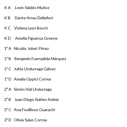
K A León Valdés Muñoz
K B Dante Arrau Dellafiori
K C Violeta Lyon Bosch
K D Amelia Figueroa Greene
1º A Nicolás Jobet Pérez
1º B Benjamín Fuenzalida Márquez
1º C Julita Undurraga Gálvez
1º D Amalia Oppici Correa
2º A Simón Vial Undurraga
2º B Juan Diego Ibáñez Ambía
2º C Ana Fouillioux Guarachi
2º D Olivia Salas Correa