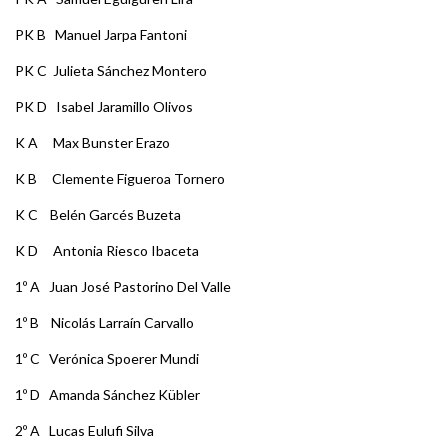
PK B Manuel Jarpa Fantoni
PK C Julieta Sánchez Montero
PK D Isabel Jaramillo Olivos
K A Max Bunster Erazo
K B Clemente Figueroa Tornero
K C Belén Garcés Buzeta
K D Antonia Riesco Ibaceta
1º A Juan José Pastorino Del Valle
1º B Nicolás Larraín Carvallo
1º C Verónica Spoerer Mundi
1º D Amanda Sánchez Kübler
2º A Lucas Eulufi Silva