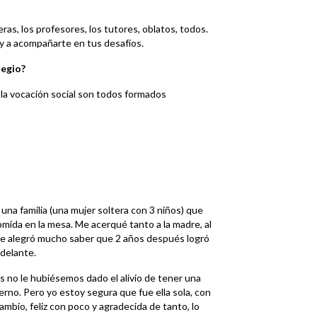
as, los profesores, los tutores, oblatos, todos.
y a acompañarte en tus desafíos.
legio?
 la vocación social son todos formados
una familia (una mujer soltera con 3 niños) que
ida en la mesa. Me acerqué tanto a la madre, al
Me alegró mucho saber que 2 años después logró
adelante.
os no le hubiésemos dado el alivio de tener una
rno. Pero yo estoy segura que fue ella sola, con
cambio, feliz con poco y agradecida de tanto, lo