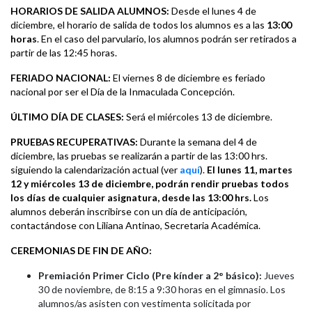
HORARIOS DE SALIDA ALUMNOS:
Desde el lunes 4 de
diciembre, el horario de salida de todos los alumnos es a las
13:00
horas
. En el caso del parvulario, los alumnos podrán ser retirados a
partir de las 12:45 horas.
FERIADO NACIONAL:
El viernes 8 de diciembre es feriado
nacional por ser el Día de la Inmaculada Concepción.
ÚLTIMO DÍA DE CLASES:
Será el miércoles 13 de diciembre.
PRUEBAS RECUPERATIVAS:
Durante la semana del 4 de
diciembre, las pruebas se realizarán a partir de las 13:00 hrs.
siguiendo la calendarización actual (ver
aquí
).
El lunes 11, martes
12 y miércoles 13 de diciembre, podrán rendir pruebas todos
los días de cualquier asignatura, desde las 13:00 hrs.
Los
alumnos deberán inscribirse con un día de anticipación,
contactándose con Liliana Antinao, Secretaria Académica.
CEREMONIAS DE FIN DE AÑO:
Premiación Primer Ciclo (Pre kínder a 2° básico):
Jueves
30 de noviembre, de 8:15 a 9:30 horas en el gimnasio. Los
alumnos/as asisten con vestimenta solicitada por