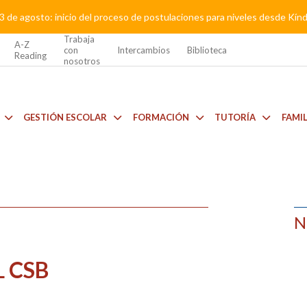
3 de agosto: inicio del proceso de postulaciones para niveles desde Kí
Trabaja
A-Z
con
Intercambios
Biblioteca
Reading
nosotros
GESTIÓN ESCOLAR
FORMACIÓN
TUTORÍA
FAMI
N
L CSB