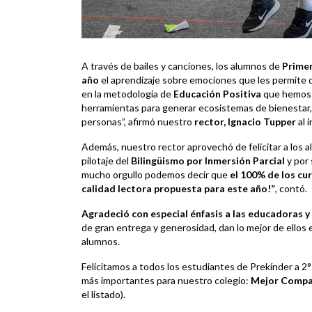
A través de bailes y canciones, los alumnos de
Primer
año
el aprendizaje sobre emociones que les permite 
en la metodología de
Educación Positiva
que hemos 
herramientas para generar ecosistemas de bienestar, 
personas”, afirmó nuestro
rector, Ignacio Tupper
al 
Además, nuestro rector aprovechó de felicitar a los a
pilotaje del
Bilingüismo por Inmersión Parcial
y por
mucho orgullo podemos decir que
el 100% de los cu
calidad lectora propuesta para este año!”
, contó.
Agradeció con especial énfasis a las educadoras
y
de gran entrega y generosidad, dan lo mejor de ellos e
alumnos.
Felicitamos a todos los estudiantes de Prekínder a 2
más importantes para nuestro colegio:
Mejor Compañ
el listado).