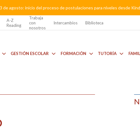
3 de agosto: inicio del proceso de postulaciones para niveles desde Kí
Trabaja
A-Z
con
Intercambios
Biblioteca
Reading
nosotros
GESTIÓN ESCOLAR
FORMACIÓN
TUTORÍA
FAMI
N
O