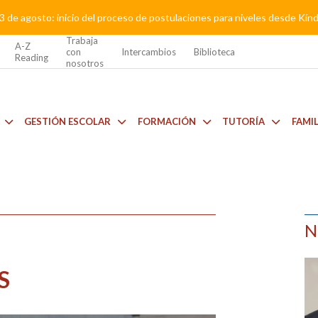
3 de agosto: inicio del proceso de postulaciones para niveles desde Kí
Trabaja
A-Z
con
Intercambios
Biblioteca
Reading
nosotros
GESTIÓN ESCOLAR
FORMACIÓN
TUTORÍA
FAMI
N
S