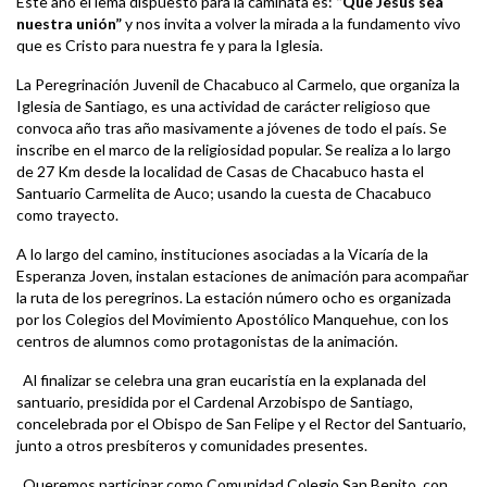
Este año el lema dispuesto para la caminata es:
“Que Jesús sea
nuestra unión”
y nos invita a volver la mirada a la fundamento vivo
que es Cristo para nuestra fe y para la Iglesia.
La Peregrinación Juvenil de Chacabuco al Carmelo, que organiza la
Iglesia de Santiago, es una actividad de carácter religioso que
convoca año tras año masivamente a jóvenes de todo el país. Se
inscribe en el marco de la religiosidad popular. Se realiza a lo largo
de 27 Km desde la localidad de Casas de Chacabuco hasta el
Santuario Carmelita de Auco; usando la cuesta de Chacabuco
como trayecto.
A lo largo del camino, instituciones asociadas a la Vicaría de la
Esperanza Joven, instalan estaciones de animación para acompañar
la ruta de los peregrinos. La estación número ocho es organizada
por los Colegios del Movimiento Apostólico Manquehue, con los
centros de alumnos como protagonistas de la animación.
Al finalizar se celebra una gran eucaristía en la explanada del
santuario, presidida por el Cardenal Arzobispo de Santiago,
concelebrada por el Obispo de San Felipe y el Rector del Santuario,
junto a otros presbíteros y comunidades presentes.
Queremos participar como Comunidad Colegio San Benito, con