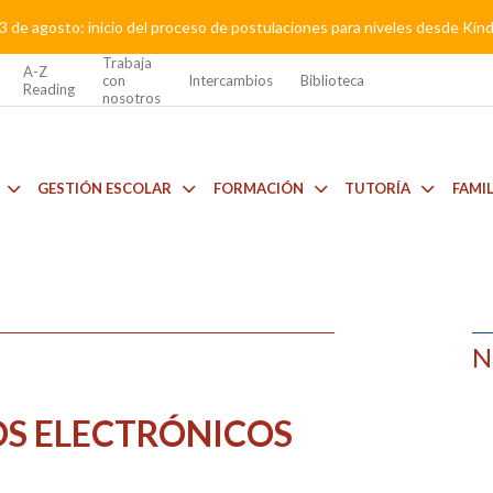
3 de agosto: inicio del proceso de postulaciones para niveles desde Kí
Trabaja
A-Z
con
Intercambios
Biblioteca
Reading
nosotros
GESTIÓN ESCOLAR
FORMACIÓN
TUTORÍA
FAMI
N
OS ELECTRÓNICOS