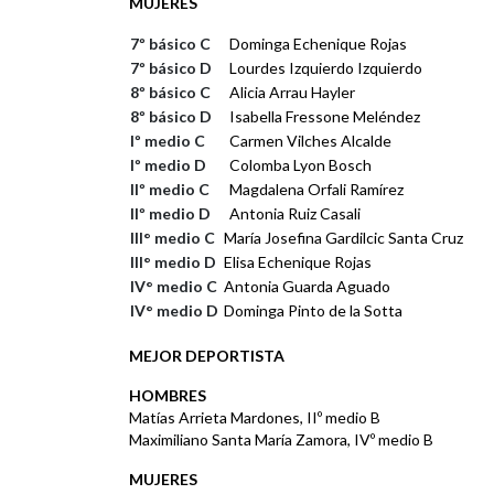
MUJERES
7º básico C
Dominga Echenique Rojas
7º básico D
Lourdes Izquierdo Izquierdo
8º básico C
Alicia Arrau Hayler
8º básico D
Isabella Fressone Meléndez
Iº medio C
Carmen Vilches Alcalde
Iº medio D
Colomba Lyon Bosch
IIº medio C
Magdalena Orfali Ramírez
IIº medio D
Antonia Ruiz Casali
III° medio C
María Josefina Gardilcic Santa Cruz
III° medio D
Elisa Echenique Rojas
IV° medio C
Antonia Guarda Aguado
IV° medio D
Dominga Pinto de la Sotta
MEJOR DEPORTISTA
HOMBRES
Matías Arrieta Mardones, IIº medio B
Maximiliano Santa María Zamora, IVº medio B
MUJERES