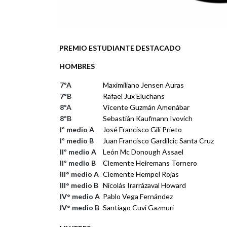
PREMIO ESTUDIANTE DESTACADO
HOMBRES
7ºA
Maximiliano Jensen Auras
7ºB
Rafael Jux Eluchans
8ºA
Vicente Guzmán Amenábar
8ºB
Sebastián Kaufmann Ivovich
Iº medio A
José Francisco Gili Prieto
Iº medio B
Juan Francisco Gardilcic Santa Cruz
IIº medio A
León Mc Donough Assael
IIº medio B
Clemente Heiremans Tornero
III° medio A
Clemente Hempel Rojas
III° medio B
Nicolás Irarrázaval Howard
IV° medio A
Pablo Vega Fernández
IV° medio B
Santiago Cuvi Gazmuri