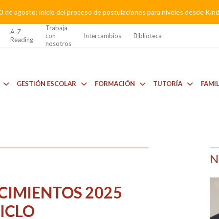
3 de agosto: inicio del proceso de postulaciones para niveles desde Kí
Trabaja
A-Z
con
Intercambios
Biblioteca
Reading
nosotros
GESTIÓN ESCOLAR
FORMACIÓN
TUTORÍA
FAMI
N
CIMIENTOS 2025
ICLO