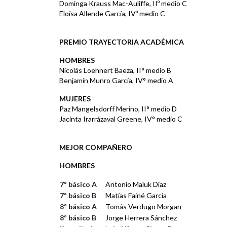
Dominga Krauss Mac-Auliffe, IIº medio C
Eloísa Allende García, IVº medio C
PREMIO TRAYECTORIA ACADÉMICA
HOMBRES
Nicolás Loehnert Baeza, II° medio B
Benjamín Munro García, IV° medio A
MUJERES
Paz Mangelsdorff Merino, II° medio D
Jacinta Irarrázaval Greene, IV° medio C
MEJOR COMPAÑERO
HOMBRES
7º básico A
Antonio Maluk Díaz
7º básico B
Matías Fainé García
8º básico A
Tomás Verdugo Morgan
8º básico B
Jorge Herrera Sánchez