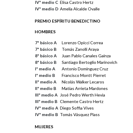
IVº medio C
Elisa Castro Hertz
IVº medio D
Amelia Alcalde Ovalle
PREMIO ESPÍRITU BENEDICTINO
HOMBRES
7º básico A
Lorenzo Opicci Correa
7º básico B
Tomás Zanolli Araya
8º básico A
Juan Pablo Canales Gainza
8º básico B
Santiago Bertoglio Marinovich
Iº medio A
Antonio Domínguez Cruz
Iº medio B
Francisco Montt Pierret
IIº medio A
Nicolás Walker Lecaros
IIº medio B
Matías Arrieta Mardones
IIIº medio A
José Pedro Werth Hevia
IIIº medio B
Clemente Castro Hertz
IVº medio A
Diego Soffia Vives
IVº medio B
Tomás Vásquez Plass
MUJERES