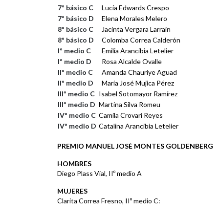
7º básico C
Lucía Edwards Crespo
7º básico D
Elena Morales Melero
8º básico C
Jacinta Vergara Larraín
8º básico D
Colomba Correa Calderón
Iº medio C
Emilia Arancibia Letelier
Iº medio D
Rosa Alcalde Ovalle
IIº medio C
Amanda Chauriye Aguad
IIº medio D
María José Mujica Pérez
IIIº medio C
Isabel Sotomayor Ramírez
IIIº medio D
Martina Silva Romeu
IVº medio C
Camila Crovari Reyes
IVº medio D
Catalina Arancibia Letelier
PREMIO MANUEL JOSÉ MONTES GOLDENBERG
HOMBRES
Diego Plass Vial, IIº medio A
MUJERES
Clarita Correa Fresno, IIº medio C: