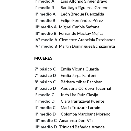
Iº medio A
Luis Alfonso Singer Bravo
Iº medio B
Santiago Figueroa Greene
IIº medio A
León Breque Fuenzalida
IIº medio B
Felipe Fernández Pérez
IIIº medio A
Miguel Cariola Safrana
IIIº medio B
Fernando Mackay Mujica
IVº medio A
Clemente Arancibia Estebanez
IVº medio B
Martín Domínguez Echazarreta
MUJERES
7º básico C
Emilia Vicuña Guarda
7º básico D
Emilia Jarpa Fantoni
8º básico C
Bárbara Yáber Escobar
8º básico D
Agustina Córdova Tocornal
Iº medio C
Inés Lira Ruiz-Clavijo
Iº medio D
Clara Irarrázaval Puente
IIº medio C
María Errázuriz Larraín
IIº medio D
Colomba Marchant Moreno
IIIº medio C
Amaranta Dörr Vial
IIIº medio D
Trinidad Bañados Aranda