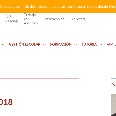
3 de agosto: inicio del proceso de postulaciones para niveles desde Kí
Trabaja
A-Z
con
Intercambios
Biblioteca
Reading
nosotros
GESTIÓN ESCOLAR
FORMACIÓN
TUTORÍA
FAMI
N
018