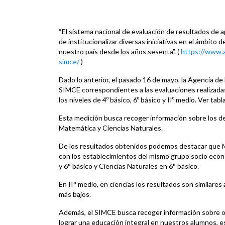
“El sistema nacional de evaluación de resultados de 
de institucionalizar diversas iniciativas en el ámbito
nuestro país desde los años sesenta”. (
https://www.a
simce/
)
Dado lo anterior, el pasado 16 de mayo, la Agencia de 
SIMCE correspondientes a las evaluaciones realizadas
los niveles de 4º básico, 6º básico y IIº medio. Ver ta
Esta medición busca recoger información sobre los 
Matemática y Ciencias Naturales.
De los resultados obtenidos podemos destacar que M
con los establecimientos del mismo grupo socio económ
y 6° básico y Ciencias Naturales en 6° básico.
En II° medio, en ciencias los resultados son similare
más bajos.
Además, el SIMCE busca recoger información sobre 
lograr una educación integral en nuestros alumnos, es