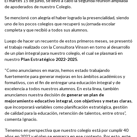
El martes 15 de junio, se llevó a cabo la segunda reunión ampliada
de apoderados de nuestro Colegio.
Se mencionó con alegría el haber logrado la presencialidad, siendo
uno de los pocos colegios que recuperó su jornada escolar
completa y que recibió a todos sus alumnos.
Luego de hacer un recuento de estos primeros meses, se presentó
el trabajo realizado con la Consultora Vinson en torno al desarrollo
de un plan integral para nuestro colegio, el cual se plasmará en
nuestro
Plan Estratégico 2022-2025
.
“Como anunciamos en marzo, hemos estado trabajando
fuertemente para generar mejoras en los ámbitos académicos y
formativos, con el fin de entregar una educación integral y de
excelencia a todos nuestros alumnos. En esta línea, también
anunciamos nuestra decisión de
generar un plan de
mejoramiento educativo integral, con objetivos y metas claras
,
que incorporará variables como planificación estratégica, gestión
de calidad para la educación, retención de talentos, entre otros”,
comenta Ignacio.
Tenemos en perspectiva que nuestro colegio está por cumplir 40
años en 2022 y el plan se enmarca en ese contexto. Por esto, este