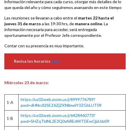
información relevante para cada curso, otorgar más detalles de lo
que queda del año y cómo seguiremos avanzando en este tiempo
Las reuniones se llevaran a cabo entre el
martes 22 hasta el
jueves 31 de marzo
a las 19:30 hrs, de
manera online
. La
información necesaria para acceder, será entregada
oportunamente por el Profesor Jefe correspondiente.
Contar con su presencia es muy importante.
Revisa los horarios
aquí.
Miércoles 23 de marzo:
https://us02web.zoom.us/j/8999776789?
1-A
pwd=dHNrcll2SEZ6ZjZKNllmelY3ZGhLUT09
https://us02web.zoom.us/j/6428460773?
1-B
pwd=SHZqTldNL2E3Q0xNREdWTDEwQjdJdz09