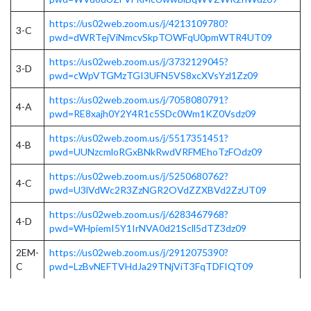
https://us02web.zoom.us/j/4213109780?
3-C
pwd=dWRTejViNmcvSkpTOWFqU0pmWTR4UT09
https://us02web.zoom.us/j/3732129045?
3-D
pwd=cWpVTGMzTGI3UFN5VS8xcXVsYzl1Zz09
https://us02web.zoom.us/j/7058080791?
4-A
pwd=RE8xajh0Y2Y4R1c5SDc0Wm1KZ0Vsdz09
https://us02web.zoom.us/j/5517351451?
4-B
pwd=UUNzcmloRGxBNkRwdVRFMEhoTzFOdz09
https://us02web.zoom.us/j/5250680762?
4-C
pwd=U3lVdWc2R3ZzNGR2OVdZZXBVd2ZzUT09
https://us02web.zoom.us/j/6283467968?
4-D
pwd=WHpiemI5Y1IrNVA0d21Scll5dTZ3dz09
2EM-
https://us02web.zoom.us/j/2912075390?
C
pwd=LzBvNEFTVHdJa29TNjViT3FqTDFIQT09