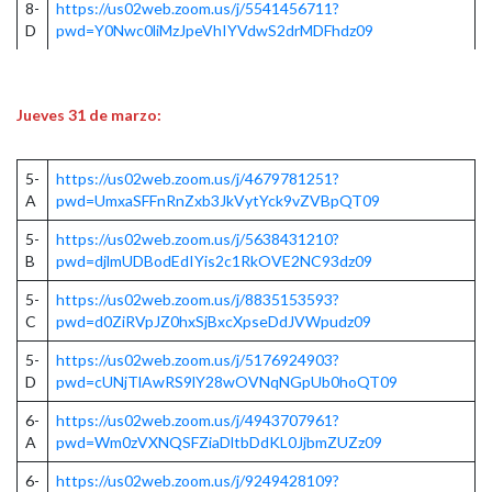
8-
https://us02web.zoom.us/j/5541456711?
D
pwd=Y0Nwc0liMzJpeVhIYVdwS2drMDFhdz09
Jueves 31 de marzo:
5-
https://us02web.zoom.us/j/4679781251?
A
pwd=UmxaSFFnRnZxb3JkVytYck9vZVBpQT09
5-
https://us02web.zoom.us/j/5638431210?
B
pwd=djlmUDBodEdIYis2c1RkOVE2NC93dz09
5-
https://us02web.zoom.us/j/8835153593?
C
pwd=d0ZiRVpJZ0hxSjBxcXpseDdJVWpudz09
5-
https://us02web.zoom.us/j/5176924903?
D
pwd=cUNjTlAwRS9lY28wOVNqNGpUb0hoQT09
6-
https://us02web.zoom.us/j/4943707961?
A
pwd=Wm0zVXNQSFZiaDltbDdKL0JjbmZUZz09
6-
https://us02web.zoom.us/j/9249428109?