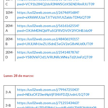
C
pwd=VC91b284Q2dsR3NWSGtKSENDRmRJUT09
1EM-
https://us02web.zoom.us/j/2674695684?
D
pwd=eXR6WUUzaTJITVdJVUtZaldoTDMzQT09
2EM-
https://us02web.zoom.us/j/5616162554?
A
pwd=OXJhMDNQbFFuSGFRVDV0Y2lYOHBJdz09
2EM-
https://us02web.zoom.us/j/4840619015?
B
pwd=UXJLWHJwZUJSdnE5eGV2eG8vNUd0UT09
2EM-
https://us02web.zoom.us/j/2541487876?
D
pwd=YS80VkFOd1JVRUNRcWNraTd2UmFzQT09
Lunes 28 de marzo:
https://us02web.zoom.us/j/7996725043?
3-A
pwd=NEkzOFZ0enNpVjF5NVFDZjUvdnU1QT09
https://us02web.zoom.us/j/7125543463?
3-B
pwd=WVdodUZFVFRMcUwwblBqWVZWR2hWdz09