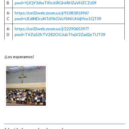
B
pwd=YjJQY3dtaTRIcitiRGhtRHZaVHZCZz09
6-
https://us02web.zoom.us/j/9108381896?
C
pwd=UEdiNDcyNTdYbGVuYkNIUHdjYno1QT09
6-
https://us02web.zoom.us/j/2229065397?
D
pwd=TVZqS2hTV282OGJubThqV2Zad2pTUT09
¡Los esperamos!