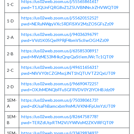
https://us02web.zoom.us/j/5556586161?
1-C
pwd=T1JQUnFQRG8vZ1Z5UVBNNnJrZHVWQT09
https://us02web.zoom.us/j/5562015252?
1-D
pwd=NERuNWgyVXc5RDFiSXV2MzZOSGFsZz09
https://us02web.zoom.us/j/9403639679?
2-A
pwd=VVd1K05Qei9PRjF4bmVSclIwOGI4Zz09
https://us02web.zoom.us/j/6358530891?
2-B
pwd=MlVzME53MHkzQnpQaStIemJWcTc1QT09
https://us02web.zoom.us/j/4961165631?
2-C
pwd=NlVVY0tCZGMxcjJNT1hQTUVTZ2QxUT09
https://us02web.zoom.us/j/9669047225?
2-D
pwd=OXJhMDNQbFFuSGFRVDV0Y2lYOHBJdz09
1EM-
https://us02web.zoom.us/j/7503806173?
A
pwd=dXJsaFhBamcxbm9mMUVKNHFpUmYzUT09
1EM-
https://us02web.zoom.us/j/8264758778?
B
pwd=TERZdUtpRTM2VlJYWlVoM2ZKVlRFQT09
1EM-
https://us02web.zoom.us/j/3342983493?