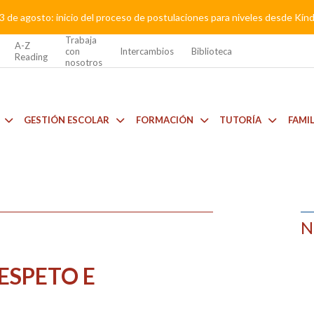
3 de agosto: inicio del proceso de postulaciones para niveles desde Kí
Trabaja
A-Z
con
Intercambios
Biblioteca
Reading
nosotros
GESTIÓN ESCOLAR
FORMACIÓN
TUTORÍA
FAMI
N
RESPETO E