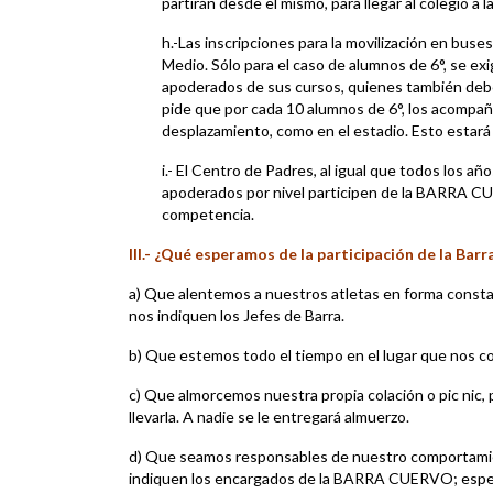
partirán desde el mismo, para llegar al colegio 
h.-Las inscripciones para la movilización en buse
Medio. Sólo para el caso de alumnos de 6°, se e
apoderados de sus cursos, quienes también debe
pide que por cada 10 alumnos de 6°, los acompañ
desplazamiento, como en el estadio. Esto estará 
i.- El Centro de Padres, al igual que todos los a
apoderados por nivel participen de la BARRA CU
competencia.
III.- ¿Qué esperamos de la participación de la Barr
a) Que alentemos a nuestros atletas en forma const
nos indiquen los Jefes de Barra.
b) Que estemos todo el tiempo en el lugar que nos c
c) Que almorcemos nuestra propia colación o pic nic,
llevarla. A nadie se le entregará almuerzo.
d) Que seamos responsables de nuestro comportamie
indiquen los encargados de la BARRA CUERVO; especia