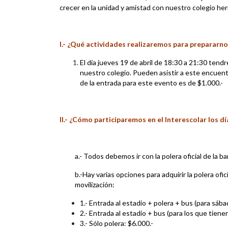
crecer en la unidad y amistad con nuestro colegio h
I.- ¿Qué actividades realizaremos para prepararno
El día jueves 19 de abril de 18:30 a 21:30 ten
nuestro colegio. Pueden asistir a este encuent
de la entrada para este evento es de $1.000.-
II.- ¿Cómo participaremos en el Interescolar los d
a.- Todos debemos ir con la polera oficial de la ba
b.-Hay varias opciones para adquirir la polera ofici
movilización:
1.- Entrada al estadio + polera + bus (para sáb
2.- Entrada al estadio + bus (para los que tiene
3.- Sólo polera: $6.000.-