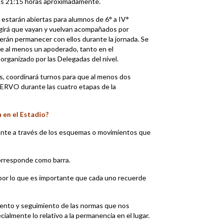
a las 21:15 horas aproximadamente.
s estarán abiertas para alumnos de 6° a IV°
xigirá que vayan y vuelvan acompañados por
rán permanecer con ellos durante la jornada. Se
e al menos un apoderado, tanto en el
organizado por las Delegadas del nivel.
ños, coordinará turnos para que al menos dos
ERVO durante las cuatro etapas de la
a en el Estadio?
ante a través de los esquemas o movimientos que
orresponde como barra.
 por lo que es importante que cada uno recuerde
nto y seguimiento de las normas que nos
lmente lo relativo a la permanencia en el lugar.