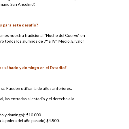
ermano San Anselmo”.
s para este desafío?
dremos nuestra tradicional “Noche del Cuervo” en
ro todos los alumnos de 7° a IV° Medio. El valor
ías sábado y domingo en el Estadio?
rra. Pueden utilizar la de años anteriores.
al, las entradas al estadio y el derecho a la
ado y domingo): $10.000.-
n la polera del año pasado) $4.500.-