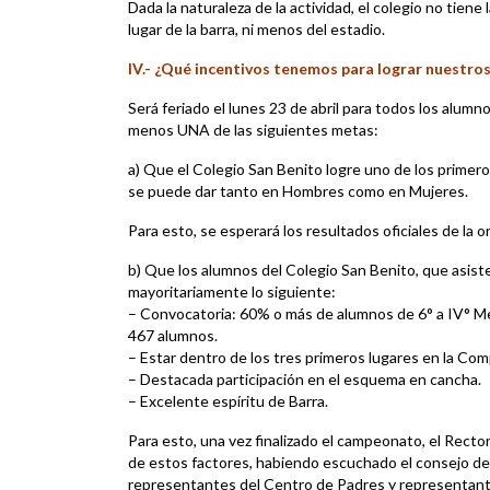
Dada la naturaleza de la actividad, el colegio no tiene
lugar de la barra, ni menos del estadio.
IV.- ¿Qué incentivos tenemos para lograr nuestros
Será feriado el lunes 23 de abril para todos los alumn
menos UNA de las siguientes metas:
a) Que el Colegio San Benito logre uno de los primero
se puede dar tanto en Hombres como en Mujeres.
Para esto, se esperará los resultados oficiales de la o
b) Que los alumnos del Colegio San Benito, que asi
mayoritariamente lo siguiente:
– Convocatoria: 60% o más de alumnos de 6° a IV° Med
467 alumnos.
– Estar dentro de los tres primeros lugares en la Co
– Destacada participación en el esquema en cancha.
– Excelente espíritu de Barra.
Para esto, una vez finalizado el campeonato, el Recto
de estos factores, habiendo escuchado el consejo de 
representantes del Centro de Padres y representant