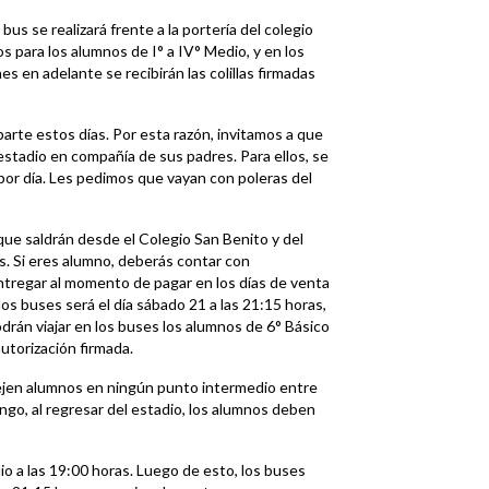
 bus se realizará frente a la portería del colegio
os para los alumnos de I° a IV° Medio, y en los
es en adelante se recibirán las colillas firmadas
arte estos días. Por esta razón, invitamos a que
estadio en compañía de sus padres. Para ellos, se
por día. Les pedimos que vayan con poleras del
que saldrán desde el Colegio San Benito y del
s. Si eres alumno, deberás contar con
entregar al momento de pagar en los días de venta
os buses será el día sábado 21 a las 21:15 horas,
podrán viajar en los buses los alumnos de 6° Básico
utorización firmada.
dejen alumnos en ningún punto intermedio entre
ingo, al regresar del estadio, los alumnos deben
dio a las 19:00 horas. Luego de esto, los buses