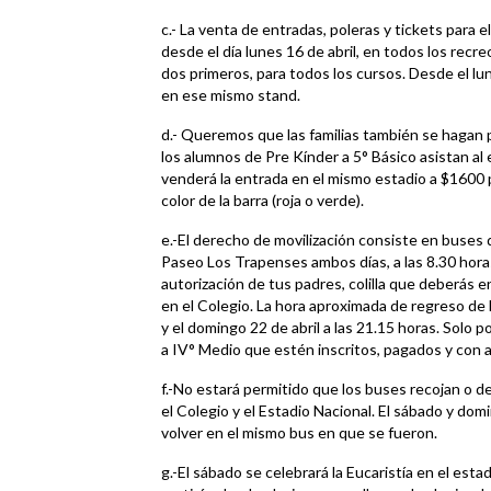
c.- La venta de entradas, poleras y tickets para el
desde el día lunes 16 de abril, en todos los recre
dos primeros, para todos los cursos. Desde el lun
en ese mismo stand.
d.- Queremos que las familias también se hagan p
los alumnos de Pre Kínder a 5° Básico asistan al 
venderá la entrada en el mismo estadio a $1600 
color de la barra (roja o verde).
e.-El derecho de movilización consiste en buses 
Paseo Los Trapenses ambos días, a las 8.30 hora
autorización de tus padres, colilla que deberás 
en el Colegio. La hora aproximada de regreso de l
y el domingo 22 de abril a las 21.15 horas. Solo 
a IV° Medio que estén inscritos, pagados y con a
f.-No estará permitido que los buses recojan o 
el Colegio y el Estadio Nacional. El sábado y dom
volver en el mismo bus en que se fueron.
g.-El sábado se celebrará la Eucaristía en el esta