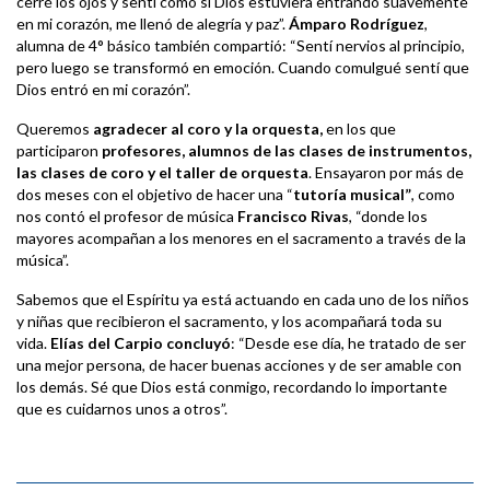
cerré los ojos y sentí como si Dios estuviera entrando suavemente
en mi corazón, me llenó de alegría y paz”.
Ámparo Rodríguez
,
alumna de 4° básico también compartió: “Sentí nervios al principio,
pero luego se transformó en emoción. Cuando comulgué sentí que
Dios entró en mi corazón”.
Queremos
agradecer al coro y la orquesta,
en los que
participaron
profesores, alumnos de las clases de instrumentos,
las clases de coro y el taller de orquesta
. Ensayaron por más de
dos meses con el objetivo de hacer una “
tutoría musical”
, como
nos contó el profesor de música
Francisco Rivas
, “donde los
mayores acompañan a los menores en el sacramento a través de la
música”.
Sabemos que el Espíritu ya está actuando en cada uno de los niños
y niñas que recibieron el sacramento, y los acompañará toda su
vida.
Elías del Carpio concluyó
: “Desde ese día, he tratado de ser
una mejor persona, de hacer buenas acciones y de ser amable con
los demás. Sé que Dios está conmigo, recordando lo importante
que es cuidarnos unos a otros”.