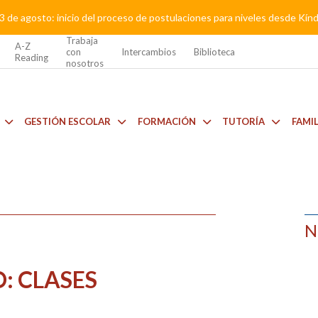
3 de agosto: inicio del proceso de postulaciones para niveles desde Kí
Trabaja
A-Z
con
Intercambios
Biblioteca
Reading
nosotros
GESTIÓN ESCOLAR
FORMACIÓN
TUTORÍA
FAMI
N
: CLASES