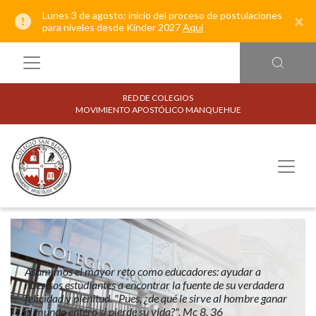
Lunes 3 de agosto: inicio del proceso de postulaciones
×
para niveles desde Kínder 2027
Aquí
RED DE COLEGIOS
MOVIMIENTO APOSTÓLICO MANQUEHUE
Asumimos el mayor reto como educadores: ayudar a
nuestros estudiantes a encontrar la fuente de su verdadera
felicidad y plenitud. "Pues, ¿de qué le sirve al hombre ganar
el mundo entero si pierde su vida?". Mc 8, 36