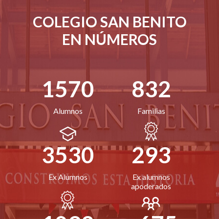
COLEGIO SAN BENITO
EN NÚMEROS
1570
832
Alumnos
Familias
3530
293
Ex Alumnos
Ex alumnos
apoderados