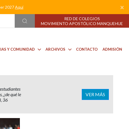
×
nder 2027
Aquí
RED DE COLEGIOS
MOVIMIENTO APOSTÓLICO MANQUEHUE
LIAS Y COMUNIDAD
ARCHIVOS
CONTACTO
ADMISIÓN
estudiantes
VER MÁS
, ¿de qué le
8, 36