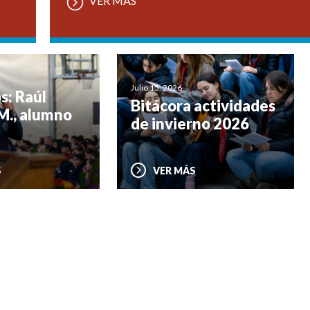
VER MÁS
Julio 15, 2026
s: Raúl
Bitácora actividades
M., alumno
de invierno 2026
S
VER MÁS