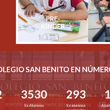
PRE-
KÍNDER
OLEGIO SAN BENITO EN NÚMER
2
3530
293
Ex Alumnos
Ex alumnos
Alum
apoderados