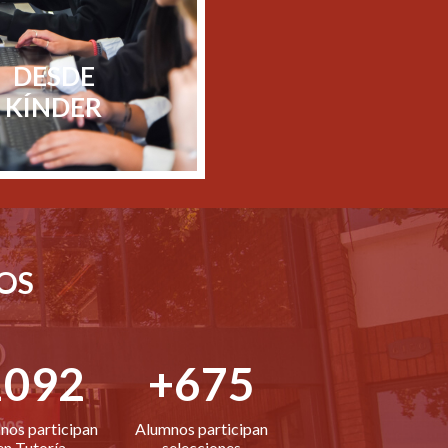
DESDE
KÍNDER
OS
1092
+675
nos participan
Alumnos participan
en Tutoría
selecciones