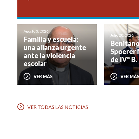
Agosto 3, 2026
Julio 28, 2026
Familia y escuela:
Benitano
una alianza urgente
Spoerer 
ante la violencia
de IV° B.
escolar
VER MÁS
VER MÁ
VER TODAS LAS NOTICIAS