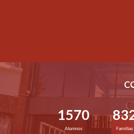
C
1570
83
Alumnos
Familias