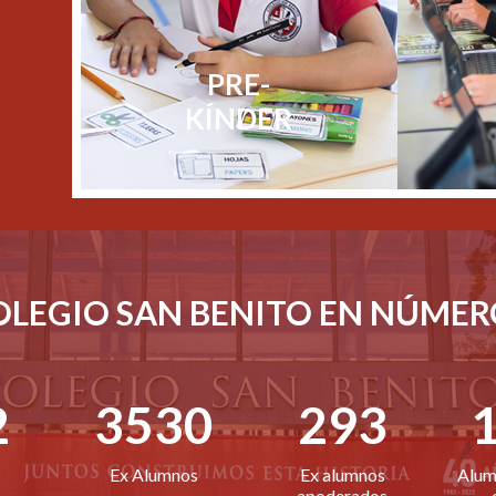
PRE-
KÍNDER
OLEGIO SAN BENITO EN NÚMER
2
3530
293
Ex Alumnos
Ex alumnos
Alum
apoderados