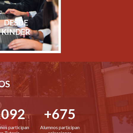
DESDE
KÍNDER
OS
1092
+675
nos participan
Alumnos participan
en Tutoría
selecciones