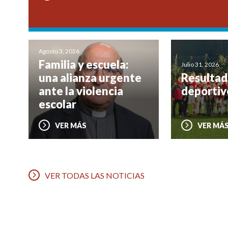
Agosto 3, 2026
Familia y escuela:
Julio 31, 2026
una alianza urgente
Resultad
ante la violencia
deportiv
escolar
VER MÁS
VER MÁ
VER TODAS LAS NOTICIAS