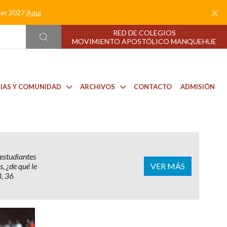
×
nder 2027
Aquí
RED DE COLEGIOS
MOVIMIENTO APOSTÓLICO MANQUEHUE
LIAS Y COMUNIDAD
ARCHIVOS
CONTACTO
ADMISIÓN
estudiantes
VER MÁS
, ¿de qué le
8, 36