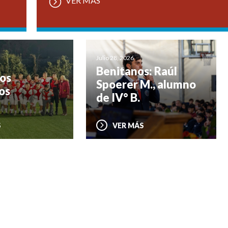
VER MÁS
Julio 28, 2026
Benitanos: Raúl
os
Spoerer M., alumno
os
de IV° B.
S
VER MÁS