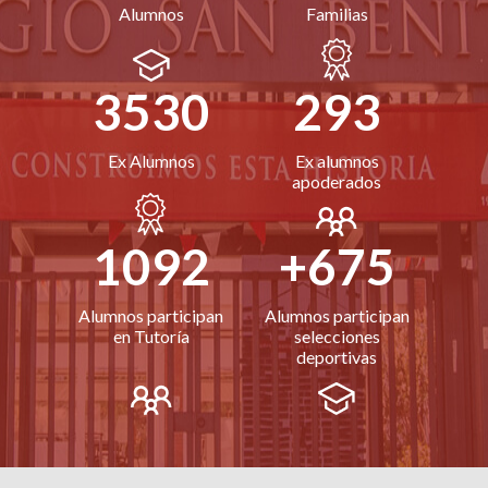
Alumnos
Familias
3530
293
Ex Alumnos
Ex alumnos
apoderados
1092
+675
Alumnos participan
Alumnos participan
en Tutoría
selecciones
deportivas