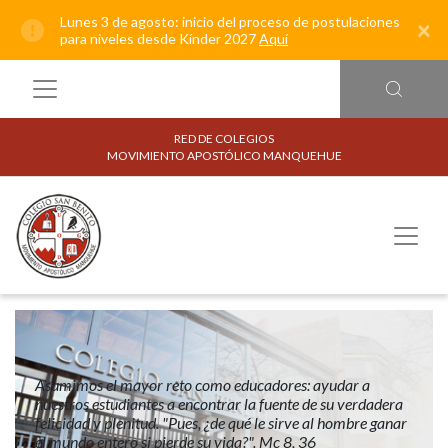
Lunes 3 de agosto: inicio del proceso de postulaciones
×
para niveles desde Kínder 2027
Aquí
RED DE COLEGIOS
MOVIMIENTO APOSTÓLICO MANQUEHUE
Asumimos el mayor reto como educadores: ayudar a
nuestros estudiantes a encontrar la fuente de su verdadera
felicidad y plenitud. "Pues, ¿de qué le sirve al hombre ganar
el mundo entero si pierde su vida?". Mc 8, 36